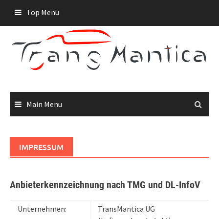
Skip
Top Menu
to
content
Main Menu
IMPRESSUM
Anbieterkennzeichnung nach TMG und DL-InfoV
Unternehmen:
TransMantica UG